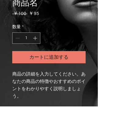
商品名
通
セ
 ￥100 
￥95
常
ー
価
ル
数量
*
格
価
格
カートに追加する
商品の詳細を入力してください。あ
なたの商品の特徴やおすすめのポイ
ントをわかりやすく説明しましょ
う。
商品情報
商品の詳細を入力してください。サイ
返品・返金ポリシー
ズ、素材、取扱説明に加え、商品の特